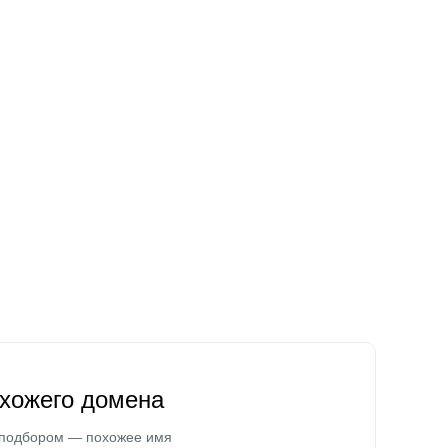
охожего домена
 подбором — похожее имя