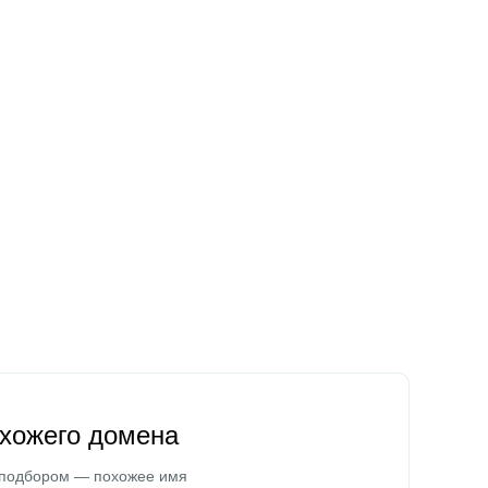
охожего домена
 подбором — похожее имя