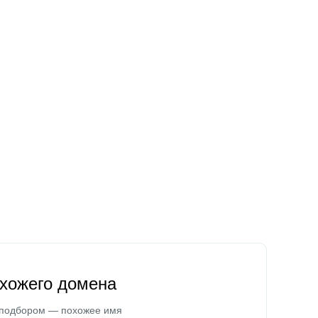
охожего домена
 подбором — похожее имя