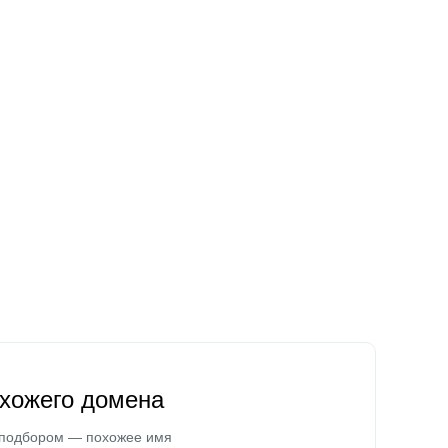
охожего домена
 подбором — похожее имя